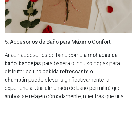
5. Accesorios de Baño para Máximo Confort
Añadir accesorios de baño como
almohadas de
baño,
bandejas
para bañera o incluso copas para
disfrutar de una
bebida refrescante o
champán
puede elevar significativamente la
experiencia. Una almohada de baño permitirá que
ambos se relajen cómodamente, mientras que una
bandeja puede sostener desde velas adicionales
hasta bocadillos o libros, permitiendo prolongar el
disfrute del baño. Preparar unas copas de vino o
champán a la mano también puede añadir un toque de